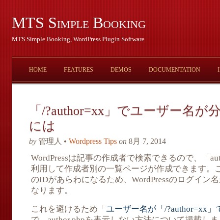
MTS Simple Booking
MTS Simple Booking, WordPress Plugin Software
HOME
FEATURES
DEMOS
DOCUMENTATION
「/?author=xx」でユーザー
には
by
管理人 •
Wordpress Tips
on
8月 7, 2014
WordPressは記事の作成者で検索できるので、「aut
利用して作成者別の一覧ページが作成できます。
のIDがあらわになるため、WordPressのログイ
なります。
これを避けるため「
ユーザー名が「/?author=
で、author.phpを表示しない方法について掲載し