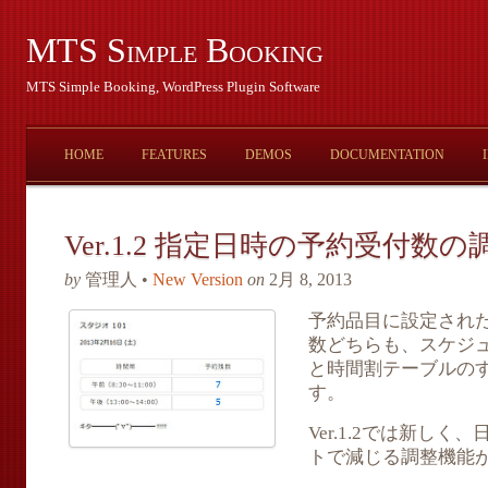
MTS Simple Booking
MTS Simple Booking, WordPress Plugin Software
HOME
FEATURES
DEMOS
DOCUMENTATION
Ver.1.2 指定日時の予約受付数の
by
管理人 •
New Version
on
2月 8, 2013
予約品目に設定され
数どちらも、スケジ
と時間割テーブルの
す。
Ver.1.2では新し
トで減じる調整機能