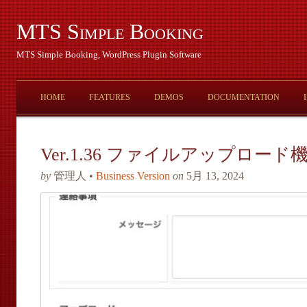
MTS Simple Booking
MTS Simple Booking, WordPress Plugin Software
HOME
FEATURES
DEMOS
DOCUMENTATION
Ver.1.36 ファイルアップロード
by
管理人 •
Business Version
on
5月 13, 2024