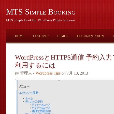
MTS Simple Booking
MTS Simple Booking, WordPress Plugin Software
HOME
FEATURES
DEMOS
DOCUMENTATION
WordPressとHTTPS通信 予約
利用するには
by
管理人 •
Wordpress Tips
on
7月 13, 2013