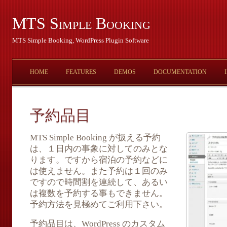
MTS Simple Booking
MTS Simple Booking, WordPress Plugin Software
HOME
FEATURES
DEMOS
DOCUMENTATION
予約品目
MTS Simple Booking が扱える予約
は、１日内の事象に対してのみとな
ります。ですから宿泊の予約などに
は使えません。また予約は１回のみ
ですので時間割を連続して、あるい
は複数を予約する事もできません。
予約方法を見極めてご利用下さい。
予約品目は、WordPress のカスタム