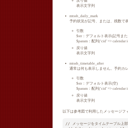
戻り値
表示文字列
mtssb_daily_mark
予約状況が記号、または、残数で
引数
$str：デフォルト表示(記号また
$param：配列(‘cid’ => calendar i
戻り値
表示文字列
mtssb_timetable_after
通常は何も表示しません。予約カ
引数
$str：デフォルト表示(空)
$param：配列(‘cid’ => calendar id,
戻り値
表示文字列
以下は参考図で利用したメッセージフ
// メッセージをタイムテーブル上部