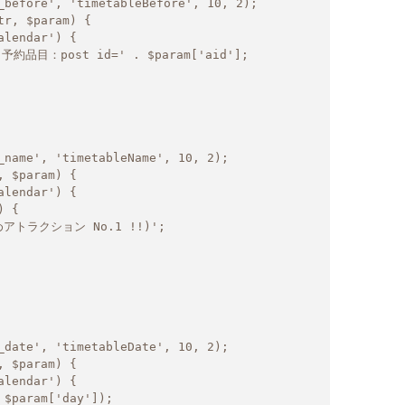
_before', 'timetableBefore', 10, 2);

r, $param) {

_name', 'timetableName', 10, 2);

 $param) {

_date', 'timetableDate', 10, 2);

 $param) {
