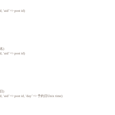
 ‘aid’ => post id)
名)
 ‘aid’ => post id)
日)
, ‘aid’ => post id, ‘day’ => 予約日Unix time)