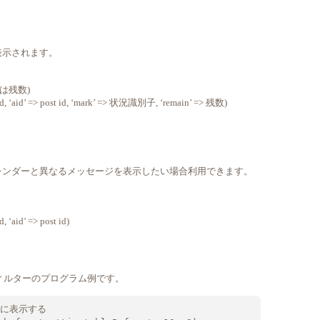
表示されます。
は残数)
d, ‘aid’ => post id, ‘mark’ => 状況識別子, ‘remain’ => 残数)
レンダーと異なるメッセージを表示したい場合利用できます。
 ‘aid’ => post id)
ィルターのプログラム例です。
に表示する
