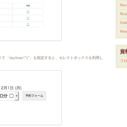
New 
New
Und
Word
資
「dayform=”1″」を指定すると、セレクトボックスを利用し
フ
。