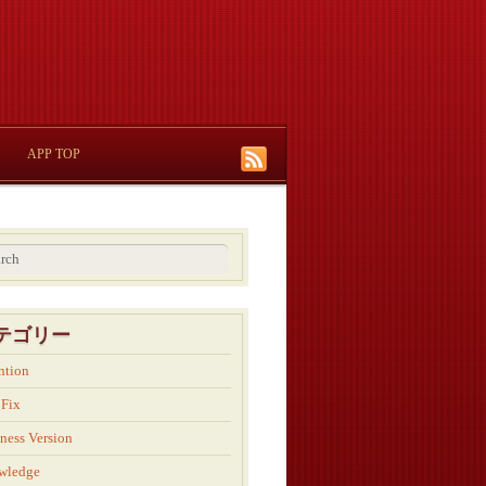
APP TOP
テゴリー
ntion
 Fix
ness Version
wledge