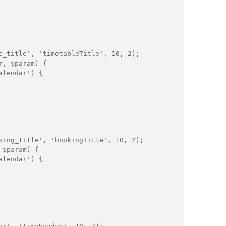
e_title', 'timetableTitle', 10, 2);

, $param) {

king_title', 'bookingTitle', 10, 2);

$param) {
