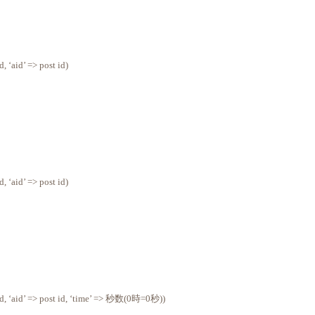
 ‘aid’ => post id)
 ‘aid’ => post id)
, ‘aid’ => post id, ‘time’ => 秒数(0時=0秒))