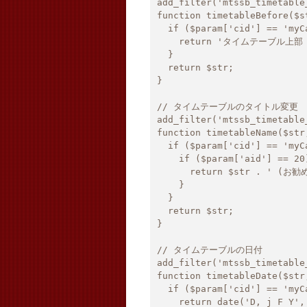
add_filter('mtssb_timetable
function timetableBefore($st
  if ($param['cid'] == 'myCalendar') {

    return 'タイムテーブル上部 予約品目：post id=' . $param['aid'];

  }

  return $str;

}

// タイムテーブルのタイトル変更

add_filter('mtssb_timetable
function timetableName($str,
  if ($param['cid'] == 'myCalendar') {

    if ($param['aid'] == 20) {

      return $str . ' (お勧めアトラクション No.1 !!)';

    }

  }

  return $str;

}

// タイムテーブルの日付

add_filter('mtssb_timetable
function timetableDate($str,
  if ($param['cid'] == 'myCalendar') {

    return date('D, j F Y', $param['day']);
