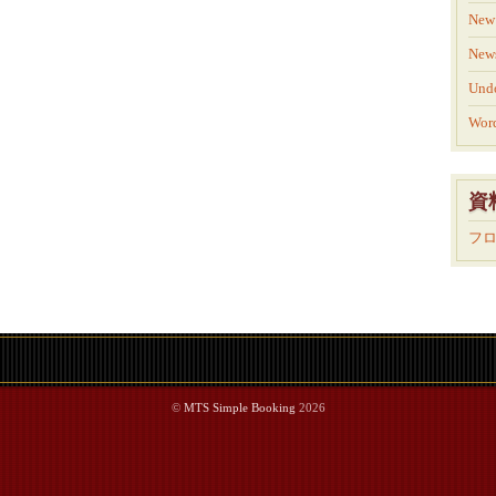
New 
New
Und
Word
資
フ
©
MTS Simple Booking
2026