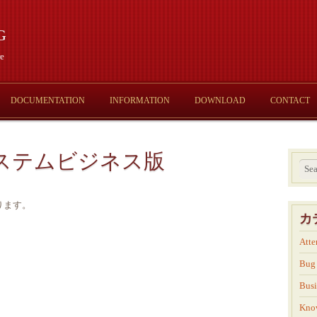
g
e
DOCUMENTATION
INFORMATION
DOWNLOAD
CONTACT
ステムビジネス版
ります。
カ
Atte
Bug
Busi
Kno