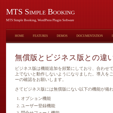
MTS Simple Booking
MTS Simple Booking, WordPress Plugin Software
HOME
FEATURES
DEMOS
DOCUMENTATION
無償版とビジネス版との違
ビジネス版は機能追加を頻繁にしており、合わせてP
上でないと動作しないようになりました。導入を
ーの確認をお願いします。
さてビジネス版には無償版にない以下の機能が備
オプション機能
ユーザー登録機能
問合せフォーム機能