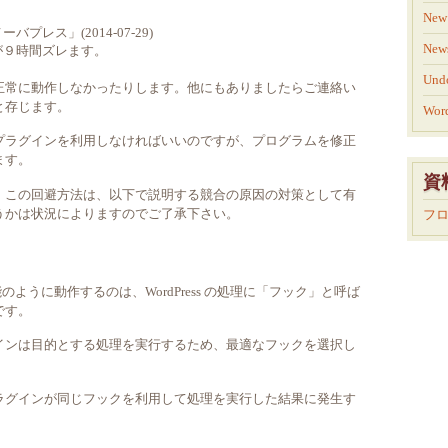
New 
レス」(2014-07-29)
New
が９時間ズレます。
Und
正常に動作しなかったりします。他にもありましたらご連絡い
と存じます。
Word
プラグインを利用しなければいいのですが、プログラムを修正
ます。
資
。この回避方法は、以下で説明する競合の原因の対策として有
うかは状況によりますのでご了承下さい。
フ
機能のように動作するのは、WordPress の処理に「フック」と呼ば
です。
インは目的とする処理を実行するため、最適なフックを選択し
ラグインが同じフックを利用して処理を実行した結果に発生す