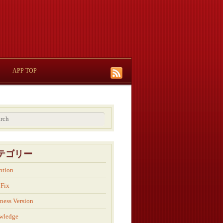
APP TOP
テゴリー
ntion
 Fix
ness Version
wledge