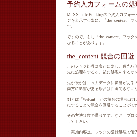
予約入力フォームの処
MTS Simple Bookingの予約入力
ジを表示する際に、「the_conte
す。
ですので、もし「the_content
なることがあります。
the_content 競合の回避
このフック処理は実行に際し、優先順
先に処理をするか、後に処理をするか
先か後かは、入力データに影響がある
両方に影響がある場合は回避できない
例えば「Welcart」との競合の場合
にすることで競合を回避することがで
その方法は次の通りです。なお、プロ
して下さい。
・実施内容は、フックの登録処理で優