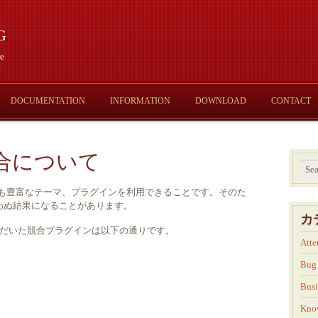
g
e
DOCUMENTATION
INFORMATION
DOWNLOAD
CONTACT
合について
いっても豊富なテーマ、プラグインを利用できることです。そのた
わぬ結果になることがあります。
カ
連絡いただいた競合プラグインは以下の通りです。
Atte
Bug
Busi
Kno