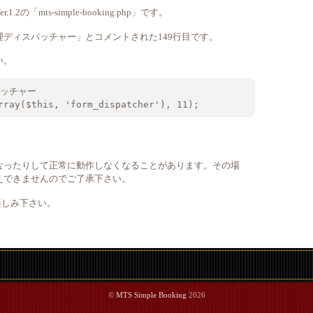
「mts-simple-booking.php」です。
ディスパッチャー」とコメントされた149行目です。
い。
ッチャー

rray($this, 'form_dispatcher'), 11);
なったりして正常に動作しなくなることがあります。その場
えできませんのでご了承下さい。
お楽しみ下さい。
©
MTS Simple Booking
2026