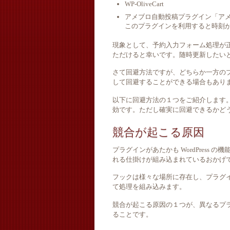
WP-OliveCart
アメブロ自動投稿プラグイン「アメーバプ
このプラグインを利用すると時刻
現象として、予約入力フォーム処理が
ただけると幸いです。随時更新したい
さて回避方法ですが、どちらか一方の
して回避することができる場合もあり
以下に回避方法の１つをご紹介します
効です。ただし確実に回避できるかど
競合が起こる原因
プラグインがあたかも WordPress の
れる仕掛けが組み込まれているおかげ
フックは様々な場所に存在し、プラグ
て処理を組み込みます。
競合が起こる原因の１つが、異なるプ
ることです。