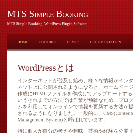
MTS Simple Booking
MTS Simple Booking, WordPress Plugin Software
HOME
FEATURES
DEMOS
DOCUMENTATION
WordPressとは
インターネットが普及し始め、様々な情報がイン
ネット上に公開されるようになると、ホームペー
作成にHTMLファイルを作成してアップロードする
いうそれまでの方法では作業が煩雑なため、プロ
ムを利用してオンラインで情報を更新する方法が
されるようになりました。一般的に、CMS(Content
Management System)と呼ばれています。
特に個人が自分の考えや趣味、技術や経験を公開