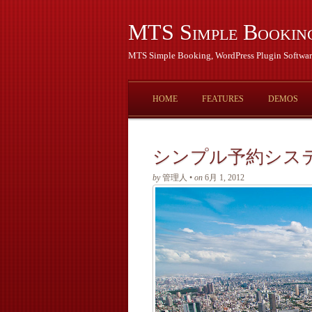
MTS Simple Bookin
MTS Simple Booking, WordPress Plugin Softwar
HOME
FEATURES
DEMOS
シンプル予約シス
by
管理人 •
on
6月 1, 2012