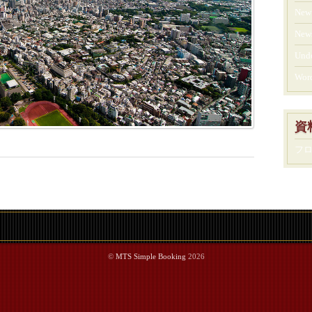
New 
New
Und
Word
資
フ
©
MTS Simple Booking
2026