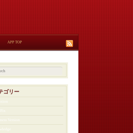
APP TOP
テゴリー
ntion
 Fix
ness Version
wledge