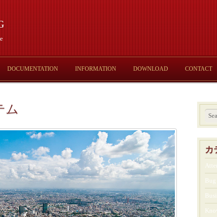
g
e
DOCUMENTATION
INFORMATION
DOWNLOAD
CONTACT
テム
カ
Atte
Bug
Busi
Kno