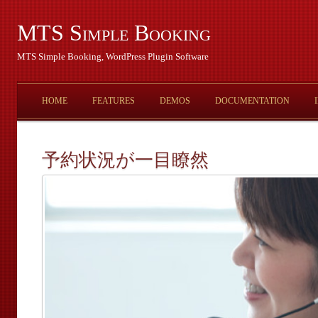
MTS Simple Booking
MTS Simple Booking, WordPress Plugin Software
HOME
FEATURES
DEMOS
DOCUMENTATION
予約状況が一目瞭然