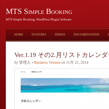
MTS Simple Booking
MTS Simple Booking, WordPress Plugin Software
HOME
FEATURES
DEMOS
DOCUMENTATION
Ver.1.19 その2.月リストカレ
by
管理人 •
Business Version
on
11月 21, 2014