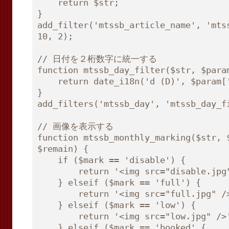
    return $str;

}

add_filter('mtssb_article_name', 'mtss
10, 2);

// 日付を２桁数字に統一する

function mtssb_day_filter($str, $param
    return date_i18n('d (D)', $param['day']);

}

add_filters('mtssb_day', 'mtssb_day_fi
// 画像を表示する

function mtssb_monthly_marking($str, $
$remain) {

    if ($mark == 'disable') {

        return '<img src="disable.jpg" />';

    } elseif ($mark == 'full') {

        return '<img src="full.jpg" />';

    } elseif ($mark == 'low') {

        return '<img src="low.jpg" />';

    } elseif ($mark == 'booked' {
